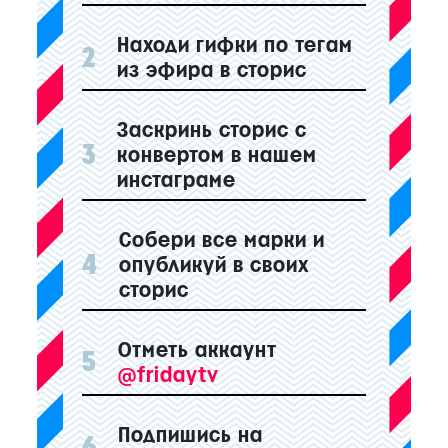
Находи гифки по тегам
2
из эфира в сторис
Заскринь сторис с
3
конвертом в нашем
инстаграме
Собери все марки и
4
опубликуй в своих
сторис
Отметь аккаунт
5
@fridaytv
Подпишись на
6